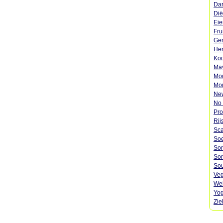
Dar
Dië
Eie
Fru
Gen
Her
Koo
May
Mod
Mon
Ne
No 
Pro
Rij
Sca
Soe
Son
Son
Sou
Veg
Wei
Yog
Zie