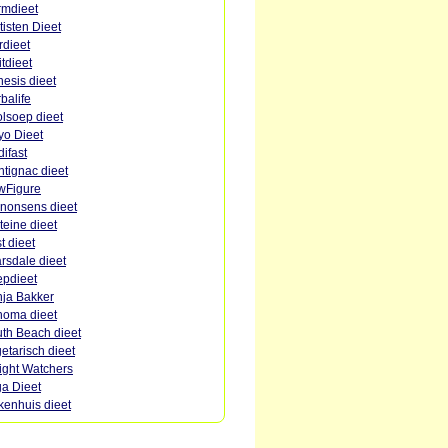
mdieet
tisten Dieet
rdieet
itdieet
esis dieet
balife
lsoep dieet
o Dieet
ifast
tignac dieet
wFigure
nonsens dieet
teine dieet
st dieet
rsdale dieet
pdieet
ja Bakker
oma dieet
th Beach dieet
etarisch dieet
ght Watchers
a Dieet
kenhuis dieet