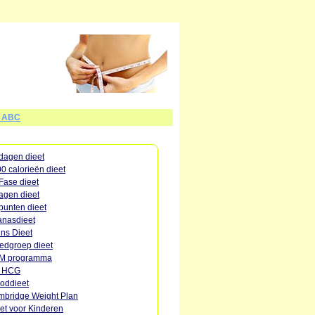
t ABC
dagen dieet
0 calorieën dieet
Fase dieet
agen dieet
punten dieet
nasdieet
ins Dieet
edgroep dieet
M programma
o HCG
oddieet
bridge Weight Plan
et voor Kinderen