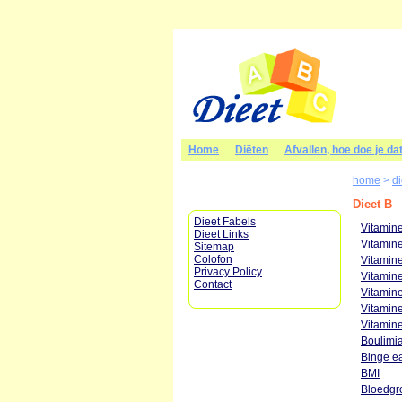
Home
Diëten
Afvallen, hoe doe je da
home
>
d
Dieet B
Dieet Fabels
Vitamin
Dieet Links
Vitamin
Sitemap
Colofon
Vitamin
Privacy Policy
Vitamin
Contact
Vitamin
Vitamin
Vitamin
Boulimi
Binge ea
BMI
Bloedgr