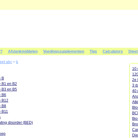
t?
Afslankmiddelen
Voedingssupplementen
Tips
Calculators
Diee
ieet abc
>
b
10 
120
e B
2e 
e B1 en B2
3 d
e B3 en B5
40 
e B6
Ana
e B12
Atk
e B8
Blo
e B11
BC
a
Bi
ting disorder (BED)
Bro
Cam
oep
Die