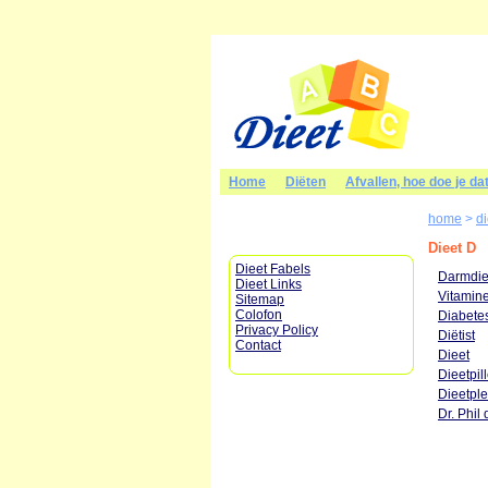
Home
Diëten
Afvallen, hoe doe je da
home
>
d
Dieet D
Dieet Fabels
Darmdie
Dieet Links
Vitamin
Sitemap
Colofon
Diabete
Privacy Policy
Diëtist
Contact
Dieet
Dieetpil
Dieetple
Dr. Phil 