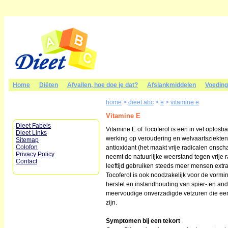
Home
Diëten
Afvallen, hoe doe je dat?
Afslankmiddelen
Voedin
home
>
dieet abc
>
e
>
vitamine e
Vitamine E
Dieet Fabels
Vitamine E of Tocoferol is een in vet oplosb
Dieet Links
werking op veroudering en welvaartsziekten.
Sitemap
Colofon
antioxidant (het maakt vrije radicalen onscha
Privacy Policy
neemt de natuurlijke weerstand tegen vrije r
Contact
leeftijd gebruiken steeds meer mensen extr
Tocoferol is ook noodzakelijk voor de vorm
herstel en instandhouding van spier- en an
meervoudige onverzadigde vetzuren die een
zijn.
Symptomen bij een tekort