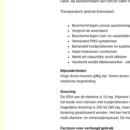
Geen. Bij aandoeningen van hart en vaten is
Therapeutisch gebruik Antioxidant
Beschermt tegen zenuw aandoenin
Vergroot de weerstand
Beschermt tegen hart- en vaatziekte
Vermindert PMS-symptomen
Behandelt huidproblemen en kaalhe
Helpt miskramen voorkomen
Werkt als natuurlijke vocht afdrijver
Voorkomt verdikt littekenweefsel - u
Bijzonderheden
Hoge doses kunnen giftig zijn. Neem doses
medische begeleiding.
Dosering
De ADH van dit vitamine is 10 mg. Vitamine E
het beste voor mensen met huidproblemen o
Dagelijkse dosering is 250 tot 280 mg, maa
dosering geadviseerd worden. Het kan het
multi vitamine- en mineraalpreparaat. De ma
Factoren voor verhoogd gebruik