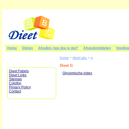
Home
Diëten
Afvallen, hoe doe je dat?
Afslankmiddelen
Voedin
home
>
dieet abc
>
g
Dieet G
Dieet Fabels
Glycemische index
Dieet Links
Sitemap
Colofon
Privacy Policy
Contact