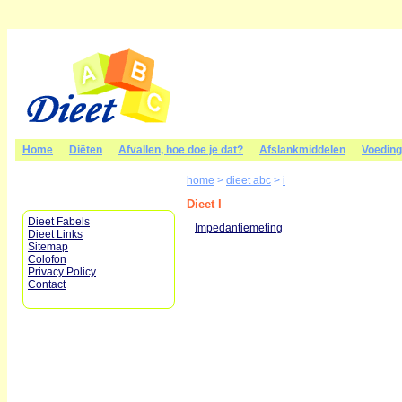
Home
Diëten
Afvallen, hoe doe je dat?
Afslankmiddelen
Voedin
home
>
dieet abc
>
i
Dieet I
Dieet Fabels
Impedantiemeting
Dieet Links
Sitemap
Colofon
Privacy Policy
Contact