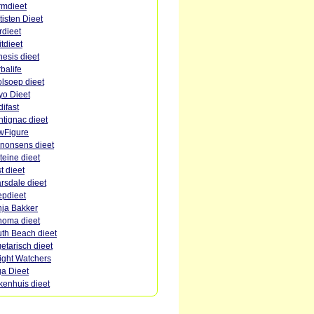
mdieet
tisten Dieet
rdieet
itdieet
esis dieet
balife
lsoep dieet
o Dieet
ifast
tignac dieet
wFigure
nonsens dieet
teine dieet
st dieet
rsdale dieet
pdieet
ja Bakker
oma dieet
th Beach dieet
etarisch dieet
ght Watchers
a Dieet
kenhuis dieet