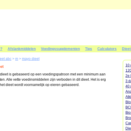
t?
Afslankmiddelen
Voedingssupplementen
Tips
Calculators
Diee
ieet abc
>
m
>
mayo dieet
10 
et
120
dieet is gebaseerd op een voedingspatroon met een minimum aan
2e 
en. Alle vette voedinsmiddelen zijn verboden in dit dieet. Het is erg
3 d
 het dieet wordt voornamelijk op eieren gebaseerd.
40 
Ana
Atk
Blo
BC
Bi
Bro
Cam
Die