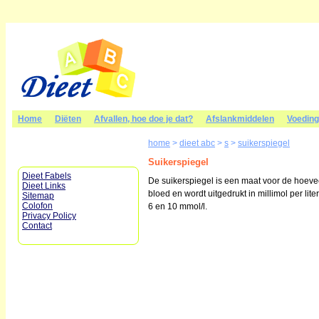
Home
Diëten
Afvallen, hoe doe je dat?
Afslankmiddelen
Voedin
home
>
dieet abc
>
s
>
suikerspiegel
Suikerspiegel
Dieet Fabels
De suikerspiegel is een maat voor de hoevee
Dieet Links
bloed en wordt uitgedrukt in millimol per lit
Sitemap
Colofon
6 en 10 mmol/l.
Privacy Policy
Contact