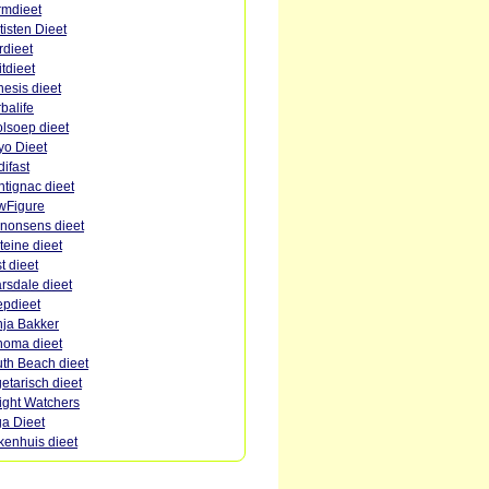
mdieet
tisten Dieet
rdieet
itdieet
esis dieet
balife
lsoep dieet
o Dieet
ifast
tignac dieet
wFigure
nonsens dieet
teine dieet
st dieet
rsdale dieet
pdieet
ja Bakker
oma dieet
th Beach dieet
etarisch dieet
ght Watchers
a Dieet
kenhuis dieet