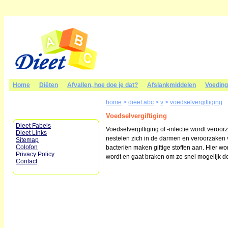
Home
Diëten
Afvallen, hoe doe je dat?
Afslankmiddelen
Voedin
home
>
dieet abc
>
v
>
voedselvergiftiging
Voedselvergiftiging
Dieet Fabels
Voedselvergiftiging of -infectie wordt veroor
Dieet Links
nestelen zich in de darmen en veroorzaken
Sitemap
Colofon
bacteriën maken giftige stoffen aan. Hier wor
Privacy Policy
wordt en gaat braken om zo snel mogelijk de g
Contact