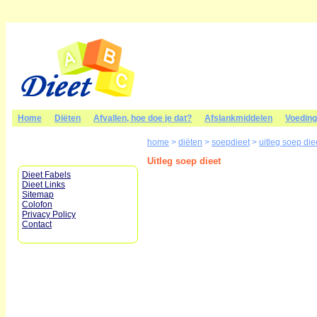
Home
Diëten
Afvallen, hoe doe je dat?
Afslankmiddelen
Voedin
home
>
diëten
>
soepdieet
>
uitleg soep die
Uitleg soep dieet
Dieet Fabels
Dieet Links
Sitemap
Colofon
Privacy Policy
Contact