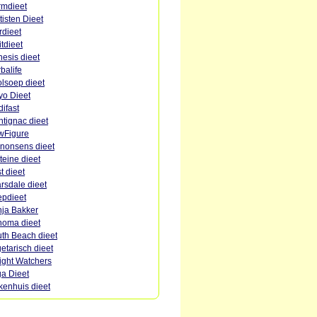
mdieet
tisten Dieet
rdieet
itdieet
esis dieet
balife
lsoep dieet
o Dieet
ifast
tignac dieet
wFigure
nonsens dieet
teine dieet
st dieet
rsdale dieet
pdieet
ja Bakker
oma dieet
th Beach dieet
etarisch dieet
ght Watchers
a Dieet
kenhuis dieet