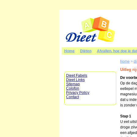
Home
Diëten
Afvallen, hoe doe je da
home
>
d
Uitleg rij
Dieet Fabels
De voorb
Dieet Links
Op de dag
Sitemap
Colofon
eetlepel 
Privacy Policy
magnesium
Contact
dat u inde
is zonder 
Stap 1
U eet uits
droge zilv
een afged