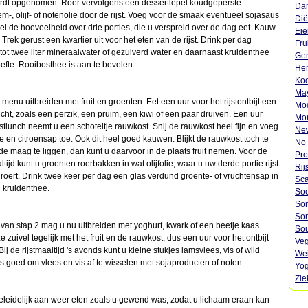
wordt opgenomen. Roer vervolgens een dessertlepel koudgeperste
Dar
-, olijf- of notenolie door de rijst. Voeg voor de smaak eventueel sojasaus
Dië
el de hoeveelheid over drie porties, die u verspreid over de dag eet. Kauw
Eie
 Trek gerust een kwartier uit voor het eten van de rijst. Drink per dag
Fru
tot twee liter mineraalwater of gezuiverd water en daarnaast kruidenthee
Gen
efte. Rooibosthee is aan te bevelen.
Her
Koo
May
enu uitbreiden met fruit en groenten. Eet een uur voor het rijstontbijt een
Mod
cht, zoals een perzik, een pruim, een kiwi of een paar druiven. Een uur
Mon
jstlunch neemt u een schoteltje rauwkost. Snij de rauwkost heel fijn en voeg
Ne
lie en citroensap toe. Ook dit heel goed kauwen. Blijkt de rauwkost toch te
No 
e maag te liggen, dan kunt u daarvoor in de plaats fruit nemen. Voor de
Pro
ijd kunt u groenten roerbakken in wat olijfolie, waar u uw derde portie rijst
Rij
roert. Drink twee keer per dag een glas verdund groente- of vruchtensap in
Sca
n kruidenthee.
Soe
Son
Son
van stap 2 mag u nu uitbreiden met yoghurt, kwark of een beetje kaas.
Sou
zuivel tegelijk met het fruit en de rauwkost, dus een uur voor het ontbijt
Veg
Bij de rijstmaaltijd 's avonds kunt u kleine stukjes lamsvlees, vis of wild
Wei
is goed om vlees en vis af te wisselen met sojaproducten of noten.
Yog
Zie
eleidelijk aan weer eten zoals u gewend was, zodat u lichaam eraan kan