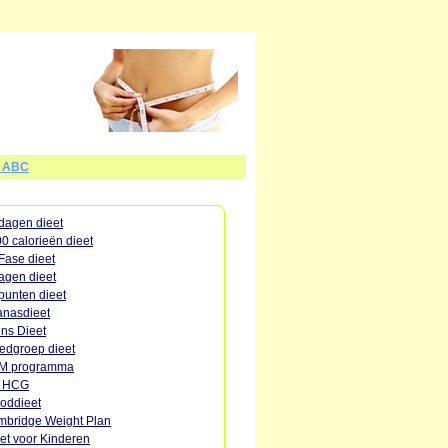
t ABC
dagen dieet
0 calorieën dieet
Fase dieet
agen dieet
punten dieet
nasdieet
ins Dieet
edgroep dieet
M programma
o HCG
oddieet
bridge Weight Plan
et voor Kinderen