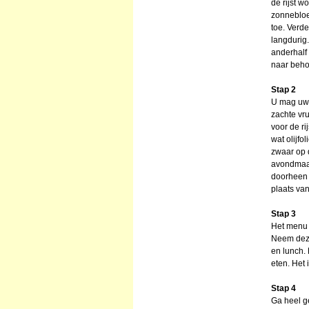
de rijst 
zonnebloem
toe. Verde
langdurig.
anderhalf 
naar beho
Stap 2
U mag uw m
zachte vru
voor de ri
wat olijfo
zwaar op d
avondmaalt
doorheen 
plaats va
Stap 3
Het menu 
Neem deze 
en lunch. 
eten. Het 
Stap 4
Ga heel g