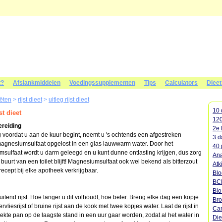
t?
Afslankmiddelen
Voedingssupplementen
Tips
Calculators
Diee
iëten
>
rijst dieet
>
uitleg rijst dieet
10 
st dieet
120
ereiding
2e 
 voordat u aan de kuur begint, neemt u 's ochtends een afgestreken
3 d
magnesiumsulfaat opgelost in een glas lauwwarm water. Door het
40 
sulfaat wordt u darm geleegd en u kunt dunne ontlasting krijgen, dus zorg
Ana
 buurt van een toilet blijft! Magnesiumsulfaat ook wel bekend als bitterzout
Atk
recept bij elke apotheek verkrijgbaar.
Blo
BC
Bi
luitend rijst. Hoe langer u dit volhoudt, hoe beter. Breng elke dag een kopje
Bro
ervliesrijst of bruine rijst aan de kook met twee kopjes water. Laat de rijst in
Cam
ekte pan op de laagste stand in een uur gaar worden, zodat al het water in
Die