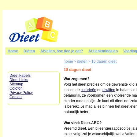
Home
Diëten
Afvallen, hoe doe je dat?
Afslankmiddelen
Voedin
home
>
diëten
>
10 dagen dieet
10 dagen dieet
Dieet Fabels
Wat zegt men?
Dieet Links
Sitemap
Volg het dieet precies om de gewenste kilo’s
Colofon
tussen de
calorieën
en
eiwitten
in balans te
Privacy Policy
belangrijk, ze voorkomen een knorrende maa
Contact
minder moeten zijn. Je kunt dit dieet net zo
is bereikt. Je mag alles binnen het dieet ete
natuurlijk beter.
Wat vindt Dieet-ABC?
Vreemd dieet. Een bijeengeraapt zooitje, als 
exact volgt zal je waarschijnlijk wel afvall