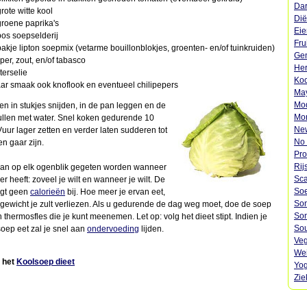
Dar
grote witte kool
Dië
groene paprika's
Eie
bos soepselderij
Fru
pakje lipton soepmix (vetarme bouillonblokjes, groenten- en/of tuinkruiden)
Gen
per, zout, en/of tabasco
Her
terselie
Koo
ar smaak ook knoflook en eventueel chilipepers
May
Mod
n in stukjes snijden, in de pan leggen en de
Mon
llen met water. Snel koken gedurende 10
Ne
uur lager zetten en verder laten sudderen tot
No 
n gaar zijn.
Pro
Rij
an op elk ogenblik gegeten worden wanneer
Sca
 heeft: zoveel je wilt en wanneer je wilt. De
Soe
ngt geen
calorieën
bij. Hoe meer je ervan eet,
Son
gewicht je zult verliezen. Als u gedurende de dag weg moet, doe de soep
Son
 thermosfles die je kunt meenemen. Let op: volg het dieet stipt. Indien je
Sou
soep eet zal je snel aan
ondervoeding
lijden.
Veg
Wei
t het
Koolsoep dieet
Yog
Zie