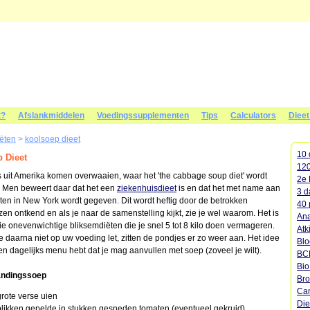
t?
Afslankmiddelen
Voedingssupplementen
Tips
Calculators
Diee
iëten
>
koolsoep dieet
10 
 Dieet
120
is uit Amerika komen overwaaien, waar het 'the cabbage soup diet' wordt
2e 
Men beweert daar dat het een
ziekenhuisdieet
is en dat het met name aan
3 d
nten in New York wordt gegeven. Dit wordt heftig door de betrokken
40 
en ontkend en als je naar de samenstelling kijkt, zie je wel waarom. Het is
Ana
ie onevenwichtige bliksemdiëten die je snel 5 tot 8 kilo doen vermageren.
Atk
e daarna niet op uw voeding let, zitten de pondjes er zo weer aan. Het idee
Blo
een dagelijks menu hebt dat je mag aanvullen met soep (zoveel je wilt).
BC
Bi
andingssoep
Bro
Cam
grote verse uien
Die
blikken gepelde in stukken gesneden tomaten (eventueel gekruid)