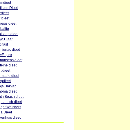
mdieet
tisten Dieet
rdieet
itdieet
esis dieet
balife
lsoep dieet
o Dieet
ifast
tignac dieet
wFigure
nonsens dieet
teine dieet
st dieet
rsdale dieet
pdieet
ja Bakker
oma dieet
th Beach dieet
etarisch dieet
ght Watchers
a Dieet
kenhuis dieet