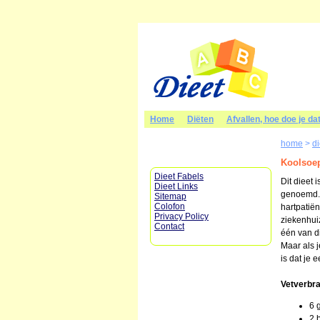
Home
Diëten
Afvallen, hoe doe je da
home
>
d
Koolsoep
Dieet Fabels
Dit dieet 
Dieet Links
genoemd. 
Sitemap
Colofon
hartpatië
Privacy Policy
ziekenhuiz
Contact
één van d
Maar als j
is dat je 
Vetverbr
6 
2 