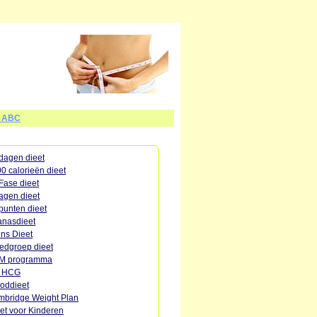
t ABC
dagen dieet
0 calorieën dieet
Fase dieet
agen dieet
punten dieet
nasdieet
ins Dieet
edgroep dieet
M programma
o HCG
oddieet
bridge Weight Plan
et voor Kinderen