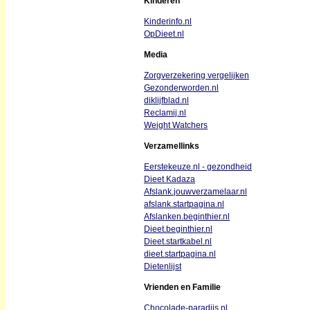
Kinderen
Kinderinfo.nl
OpDieet.nl
Media
Zorgverzekering vergelijken
Gezonderworden.nl
diklijfblad.nl
Reclamij.nl
Weight Watchers
Verzamellinks
Eerstekeuze.nl - gezondheid
Dieet Kadaza
Afslank.jouwverzamelaar.nl
afslank.startpagina.nl
Afslanken.beginthier.nl
Dieet.beginthier.nl
Dieet.startkabel.nl
dieet.startpagina.nl
Dietenlijst
Vrienden en Familie
Chocolade-paradijs.nl