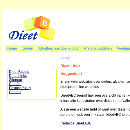
Home
Diëten
Afvallen, hoe doe je dat?
Afslankmiddelen
Voedin
home
Dieet Links
Dieet Fabels
Suggesties?
Dieet Links
Sitemap
Er zijn vele websites over diëten, afvallen, 
Colofon
dieetproducten websites.
Privacy Policy
Contact
DieetABC brengt hier een overzicht van enke
informatie kunt vinden over dieten en afvalle
Als je een website hebt of weet over dieten d
bereid om óók een link naar DieetABC te pl
Redactie Dieet ABC