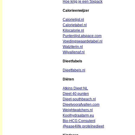
Hoe krijg je een Sixpack
Calorieenwijzer
Calorielijst.nl
Calorietabel.nl
Kilocalorie.nl
Puntenlijst.atspace.com
Voedingswaardetabel.nl
Watziterin.nl
Wijvallenaf.nl
Dieetfabels
Dieetfabels.nl
Diëten
Atkins Dieet NL
Dieet 40 punten
Dieet-southbeach.nl
Dieetvoorafvallen.com
Weightwatchers.nl
Koolhydraatarm.eu
Bio-HCG Consulent
@ease4life proteïnedieet