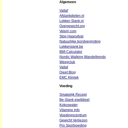
Algemeen
Valtaf
Afslankdieten.nl
Lekker-Slank.nl
Overgewicht.org
Vetvrij.com
Stop Haaruitval
Natuurlijke borstvergroting
Lekkerslank.be
BMI Calculator
Nordic Walking Wandeltrends
Weegclub
Valtaf
Dieet Blog
EMC Kliniek
Voeding
Smakelijk Recept
Be-Slank eiwitdieet
Kokoswater
Vitamine Info
Voedingscentrum
Gewicht Verliezen
Pro Sportvoeding