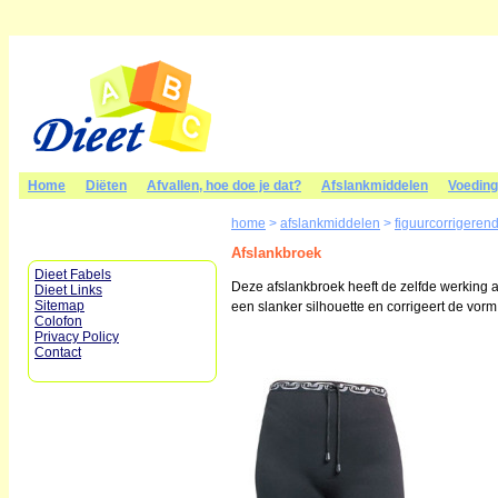
Home
Diëten
Afvallen, hoe doe je dat?
Afslankmiddelen
Voedin
home
>
afslankmiddelen
>
figuurcorrigeren
Afslankbroek
Dieet Fabels
Deze afslankbroek heeft de zelfde werking a
Dieet Links
Sitemap
een slanker silhouette en corrigeert de vorm
Colofon
Privacy Policy
Contact