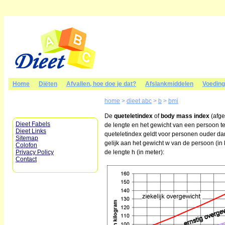
Home
Diëten
Afvallen, hoe doe je dat?
Afslankmiddelen
Voedin
home
>
dieet abc
>
b
>
bmi
De
queteletindex
of
body mass index
(afge
Dieet Fabels
de lengte en het gewicht van een persoon t
Dieet Links
queteletindex geldt voor personen ouder da
Sitemap
gelijk aan het gewicht w van de persoon (in
Colofon
Privacy Policy
de lengte h (in meter):
Contact