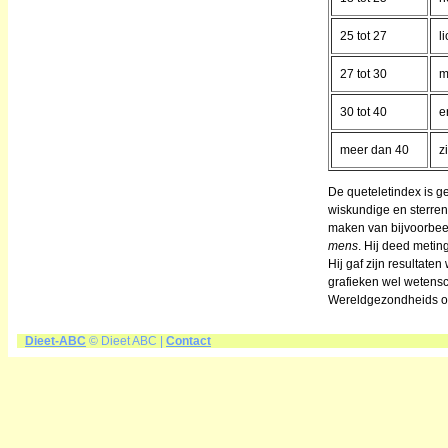
25 tot 27
l
27 tot 30
m
30 tot 40
e
meer dan 40
z
De queteletindex is 
wiskundige en sterrenk
maken van bijvoorbeel
mens
. Hij deed metin
Hij gaf zijn resultaten
grafieken wel wetens
Wereldgezondheids or
Dieet-ABC
© Dieet ABC |
Contact