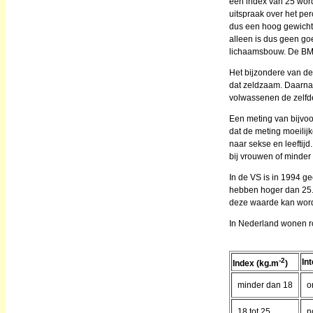
een index van 25 word
uitspraak over het pe
dus een hoog gewicht
alleen is dus geen go
lichaamsbouw. De BMI 
Het bijzondere van de 
dat zeldzaam. Daarnaas
volwassenen de zelfde 
Een meting van bijvoo
dat de meting moeilijk
naar sekse en leeftijd
bij vrouwen of minder
In de VS is in 1994 
hebben hoger dan 25.
deze waarde kan word
In Nederland wonen r
-2
In
Index (kg.m
)
minder dan 18
o
18 tot 25
n