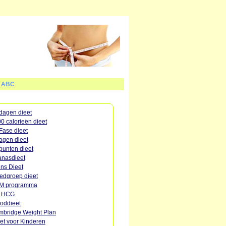
t ABC
dagen dieet
0 calorieën dieet
Fase dieet
agen dieet
punten dieet
nasdieet
ins Dieet
edgroep dieet
M programma
o HCG
oddieet
bridge Weight Plan
et voor Kinderen