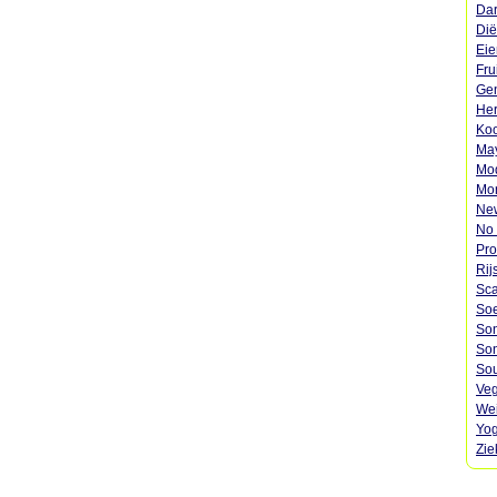
Dar
Dië
Eie
Fru
Gen
Her
Koo
May
Mod
Mon
Ne
No 
Pro
Rij
Sca
Soe
Son
Son
Sou
Veg
Wei
Yog
Zie