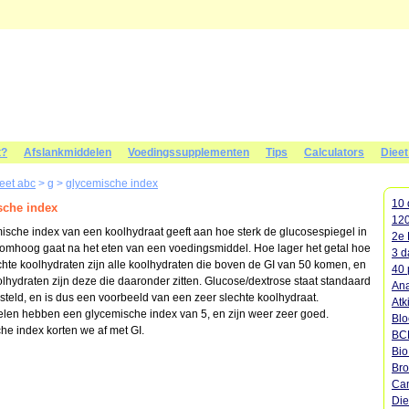
t?
Afslankmiddelen
Voedingssupplementen
Tips
Calculators
Diee
ieet abc
>
g
>
glycemische index
10 
sche index
120
ische index van een koolhydraat geeft aan hoe sterk de glucosespiegel in
2e 
 omhoog gaat na het eten van een voedingsmiddel. Hoe lager het getal hoe
3 d
chte koolhydraten zijn alle koolhydraten die boven de GI van 50 komen, en
40 
lhydraten zijn deze die daaronder zitten. Glucose/dextrose staat standaard
Ana
steld, en is dus een voorbeeld van een zeer slechte koolhydraat.
Atk
len hebben een glycemische index van 5, en zijn weer zeer goed.
Blo
he index korten we af met GI.
BC
Bi
Bro
Cam
Die