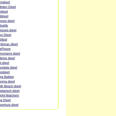
mdieet
tisten Dieet
rdieet
itdieet
esis dieet
balife
lsoep dieet
o Dieet
ifast
tignac dieet
wFigure
nonsens dieet
teine dieet
st dieet
rsdale dieet
pdieet
ja Bakker
oma dieet
th Beach dieet
etarisch dieet
ght Watchers
a Dieet
kenhuis dieet