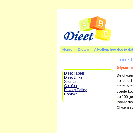
Home
Diëten
Afvallen, hoe doe je da
home
>
d
Glycemi
Dieet Fabels
De glycem
Dieet Links
het bloed
Sitemap
Colofon
beter. Sle
Privacy Policy
goede koo
Contact
op 100 ge
Paddestoe
Glycemisc