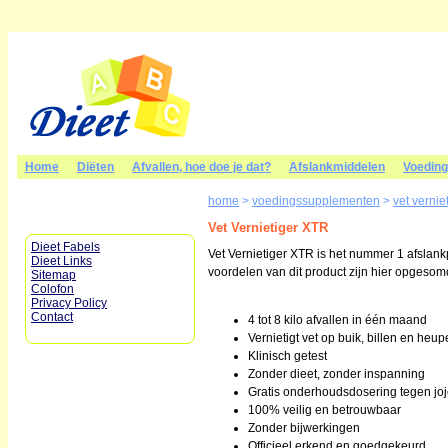
Home
Diëten
Afvallen, hoe doe je dat?
Afslankmiddelen
Voedin
home
>
voedingssupplementen
>
vet verniet
Vet Vernietiger XTR
Dieet Fabels
Vet Vernietiger XTR is het nummer 1 afslank
Dieet Links
voordelen van dit product zijn hier opgesom
Sitemap
Colofon
Privacy Policy
Contact
4 tot 8 kilo afvallen in één maand
Vernietigt vet op buik, billen en heu
Klinisch getest
Zonder dieet, zonder inspanning
Gratis onderhoudsdosering tegen joj
100% veilig en betrouwbaar
Zonder bijwerkingen
Officieel erkend en goedgekeurd