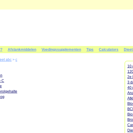
t?
Afslankmiddelen
Voedingssupplementen
Tips
Calculators
Diee
ieet abc
>
c
10 
120
ën
2e 
e C
3 d
ie
40 
erolgehalte
Ana
oog
Atk
Blo
BC
Bi
Bro
Cam
Die