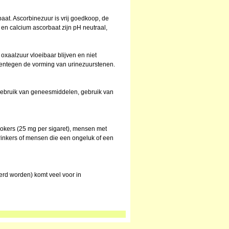
aat. Ascorbinezuur is vrij goedkoop, de
n calcium ascorbaat zijn pH neutraal,
xaalzuur vloeibaar blijven en niet
rentegen de vorming van urinezuurstenen.
, gebruik van geneesmiddelen, gebruik van
rokers (25 mg per sigaret), mensen met
drinkers of mensen die een ongeluk of een
rd worden) komt veel voor in