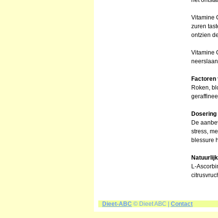
het ontsta
Vitamine 
zuren tas
ontzien d
Vitamine 
neerslaan
Factoren 
Roken, blo
geraffinee
Dosering
De aanbev
stress, me
blessure 
Natuurlij
L-Ascorbi
citrusvru
Dieet-ABC
© Dieet ABC |
Contact