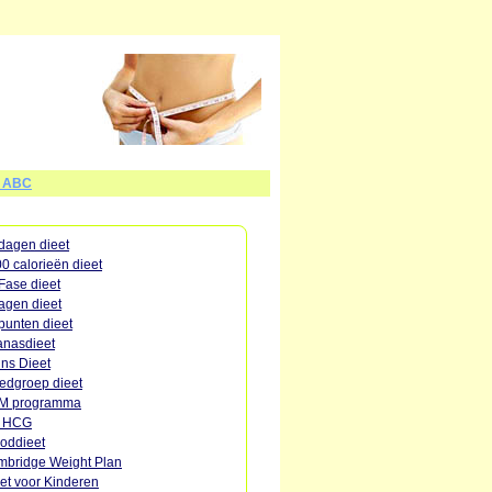
t ABC
dagen dieet
0 calorieën dieet
Fase dieet
agen dieet
punten dieet
nasdieet
ins Dieet
edgroep dieet
M programma
o HCG
oddieet
bridge Weight Plan
et voor Kinderen