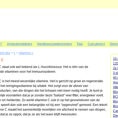
t?
Afslankmiddelen
Voedingssupplementen
Tips
Calculators
Diee
ieet abc
>
c
>
vitamine c
10 
 C
120
C staat ook wel bekend als L-Ascorbinezuur. Het is één van de
2e 
kste vitaminen voor het immuunsysteem.
3 d
40 
 is het meest wezenlijke vitamine. Het is gericht op groei en regeneratie.
Ana
 het reinigingsvitamine bij uitstek. Het zorgt voor de afvoer van
Atk
ducten, van die dingen die het lichaam niet meer nodig heeft. Je kunt je
Blo
ijk voorstellen dat je je zonder deze "ballast" veel fitter, energieker voelt.
BC
er en helderder. Zo werkt vitamine C ook in op het gevoelsleven van de
Bi
 speelt dan ook een belangrijke rol bij een "opgeruimd" gemoed. Een tekort
Bro
ine C maakt het aanmerkelijk moeilijker om afscheid te nemen van dingen,
Cam
dat je ze oppot, dat je ze als het ware blijft meezeulen .
Die