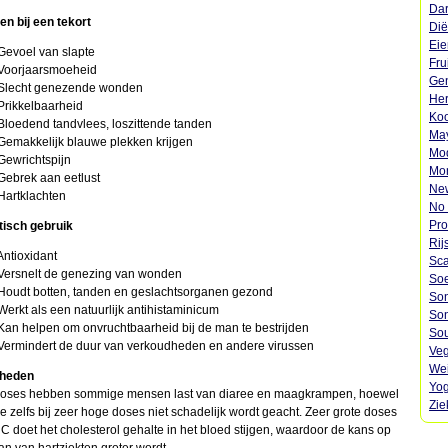
Dar
 bij een tekort
Dië
Eie
voel van slapte
Fru
orjaarsmoeheid
Gen
echt genezende wonden
Her
ikkelbaarheid
Koo
oedend tandvlees, loszittende tanden
May
makkelijk blauwe plekken krijgen
Mod
wrichtspijn
Mon
brek aan eetlust
Ne
artklachten
No 
Pro
isch gebruik
Rij
tioxidant
Sca
rsnelt de genezing van wonden
Soe
udt botten, tanden en geslachtsorganen gezond
Son
rkt als een natuurlijk antihistaminicum
Son
n helpen om onvruchtbaarheid bij de man te bestrijden
Sou
rmindert de duur van verkoudheden en andere virussen
Veg
Wei
rheden
Yog
doses hebben sommige mensen last van diaree en maagkrampen, hoewel
Zie
ne zelfs bij zeer hoge doses niet schadelijk wordt geacht. Zeer grote doses
C doet het cholesterol gehalte in het bloed stijgen, waardoor de kans op