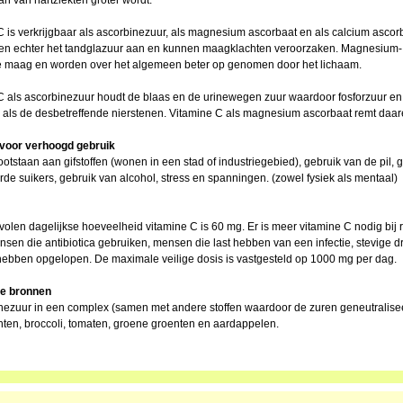
an van hartziekten groter wordt.
C is verkrijgbaar als ascorbinezuur, als magnesium ascorbaat en als calcium ascorb
ten echter het tandglazuur aan en kunnen maagklachten veroorzaken. Magnesium- e
e maag en worden over het algemeen beter op genomen door het lichaam.
C als ascorbinezuur houdt de blaas en de urinewegen zuur waardoor fosforzuur en o
 als de desbetreffende nierstenen. Vitamine C als magnesium ascorbaat remt daa
voor verhoogd gebruik
otstaan aan gifstoffen (wonen in een stad of industriegebied), gebruik van de pil
rde suikers, gebruik van alcohol, stress en spanningen. (zowel fysiek als mentaal)
olen dagelijkse hoeveelheid vitamine C is 60 mg. Er is meer vitamine C nodig bij 
nsen die antibiotica gebruiken, mensen die last hebben van een infectie, stevige 
hebben opgelopen. De maximale veilige dosis is vastgesteld op 1000 mg per dag.
ke bronnen
nezuur in een complex (samen met andere stoffen waardoor de zuren geneutralisee
chten, broccoli, tomaten, groene groenten en aardappelen.