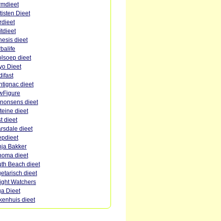
mdieet
tisten Dieet
rdieet
itdieet
esis dieet
balife
lsoep dieet
o Dieet
ifast
tignac dieet
wFigure
nonsens dieet
teine dieet
st dieet
rsdale dieet
pdieet
ja Bakker
oma dieet
th Beach dieet
etarisch dieet
ght Watchers
a Dieet
kenhuis dieet