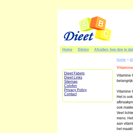
Home
Diëten
Afvallen, hoe doe je da
home
>
d
Vitamine
Dieet Fabels
Vitamine 
Dieet Links
belangrij
Sitemap
Colofon
Privacy Policy
Vitamine C
Contact
Het is ook
afbraakpro
ook makkel
Veel licht
mens. Het
aan vitam
het maakt 