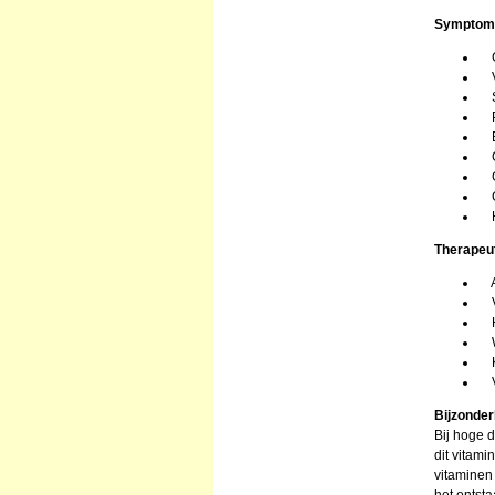
Symptomen
Ge
Vo
Sl
Pr
Bl
Ge
Ge
Ge
H
Therapeut
An
Ve
Ho
We
Ka
Ve
Bijzonde
Bij hoge 
dit vitami
vitaminen 