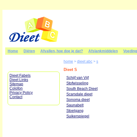
Home
Diëten
Afvallen, hoe doe je dat?
Afslankmiddelen
Voedin
home
>
dieet abc
>
s
Dieet S
Dieet Fabels
Schijf van Vijf
Dieet Links
Stofwisseling
Sitemap
Colofon
South Beach Dieet
Privacy Policy
Scarsdale dieet
Contact
Sonoma dieet
Saunabelt
Stoelgang
Suikerspiegel