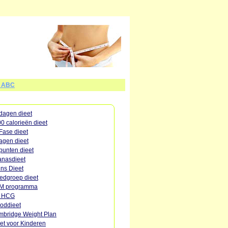
t ABC
dagen dieet
0 calorieën dieet
Fase dieet
agen dieet
punten dieet
nasdieet
ins Dieet
edgroep dieet
M programma
o HCG
oddieet
bridge Weight Plan
et voor Kinderen