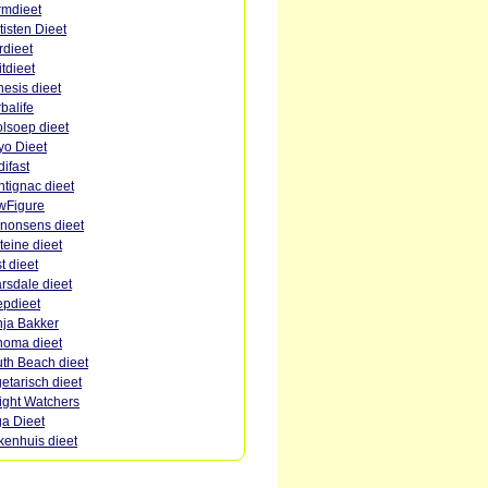
mdieet
tisten Dieet
rdieet
itdieet
esis dieet
balife
lsoep dieet
o Dieet
ifast
tignac dieet
wFigure
nonsens dieet
teine dieet
st dieet
rsdale dieet
pdieet
ja Bakker
oma dieet
th Beach dieet
etarisch dieet
ght Watchers
a Dieet
kenhuis dieet