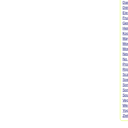
Dar
Dië
Eie
Fru
Gen
Her
Koo
May
Mod
Mon
Ne
No 
Pro
Rij
Sca
Soe
Son
Son
Sou
Veg
Wei
Yog
Zie