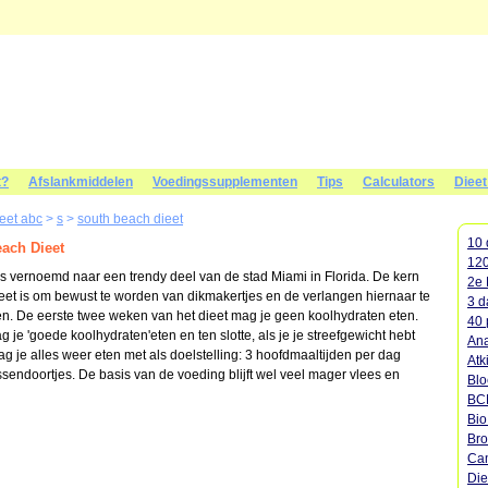
t?
Afslankmiddelen
Voedingssupplementen
Tips
Calculators
Diee
ieet abc
>
s
>
south beach dieet
10 
ach Dieet
120
is vernoemd naar een trendy deel van de stad Miami in Florida. De kern
2e 
ieet is om bewust te worden van dikmakertjes en de verlangen hiernaar te
3 d
n. De eerste twee weken van het dieet mag je geen koolhydraten eten.
40 
 je 'goede koolhydraten'eten en ten slotte, als je je streefgewicht hebt
Ana
ag je alles weer eten met als doelstelling: 3 hoofdmaaltijden per dag
Atk
sendoortjes. De basis van de voeding blijft wel veel mager vlees en
Blo
BC
Bi
Bro
Cam
Die