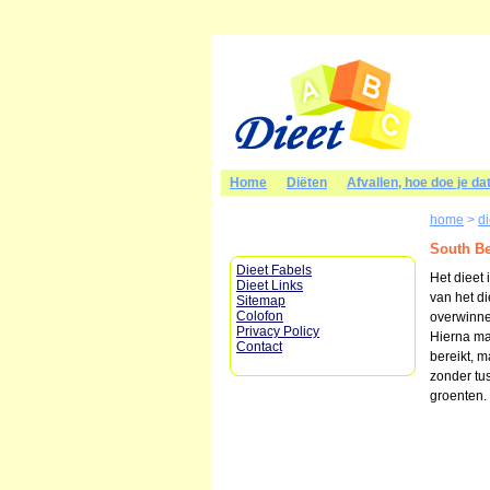
Home
Diëten
Afvallen, hoe doe je da
home
>
d
South Be
Dieet Fabels
Het dieet 
Dieet Links
van het d
Sitemap
Colofon
overwinne
Privacy Policy
Hierna mag
Contact
bereikt, m
zonder tus
groenten.